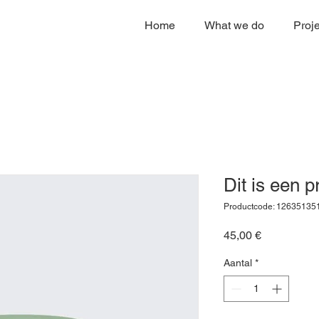
Home
What we do
Proj
Dit is een p
Productcode: 12635135
Prijs
45,00 €
Aantal
*