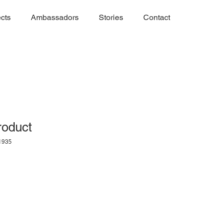
ects
Ambassadors
Stories
Contact
roduct
1935