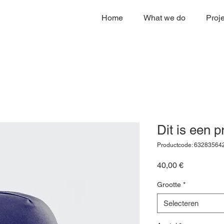
Home
What we do
Proj
Dit is een p
Productcode: 6328356
Prijs
40,00 €
Grootte
*
Selecteren