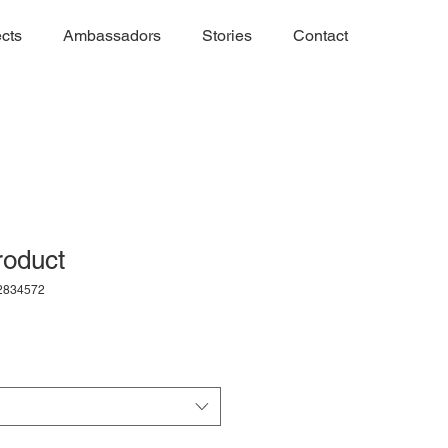
ects
Ambassadors
Stories
Contact
roduct
42834572